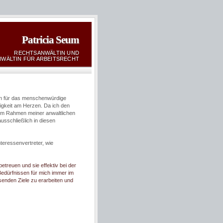
Patricia Seum
RECHTSANWÄLTIN UND
WÄLTIN FÜR ARBEITSRECHT
en für das menschenwürdige
igkeit am Herzen. Da ich den
 im Rahmen meiner anwaltlichen
ausschließlich in diesen
teressenvertreter, wie
treuen und sie effektiv bei der
Bedürfnissen für mich immer im
senden Ziele zu erarbeiten und