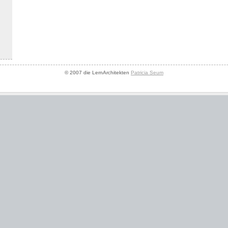
© 2007 die LernArchitekten
Patricia Seum