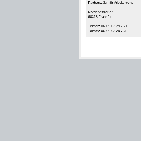
Fachanwältin für Arbeitsrecht
Nordendstraße 9
60318 Frankfurt
Telefon: 069 / 603 29 750
Telefax: 069 / 603 29 751