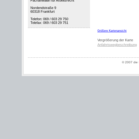
Fachanwältin für Arbeitsrecht
Nordendstraße 9
60318 Frankfurt
Telefon: 069 / 603 29 750
Telefax: 069 / 603 29 751
Größere Kartenansicht
Vergrößerung der Karte
Anfahrtswegbeschreibung
© 2007 die 